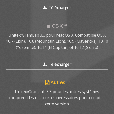
Télécharger
Télécharger
OS X
OS X
10.7+
10.7+
Unitex/GramLab 4.0alpha pour Mac OS X. Compatible
Unitex/GramLab 3.3 pour Mac OS X. Compatible OS X
10.7 (Lion), 10.8 (Mountain Lion), 10.9 (Mavericks), 10.10
OS X 10.7 (Lion), 10.8 (Mountain Lion), 10.9 (Mavericks),
10.10 (Yosemite), 10.11 (El Capitan) et 10.12 (Sierra)
(Yosemite), 10.11 (El Capitan) et 10.12 (Sierra)
Télécharger
Télécharger
Autres
Autres
.zip
.zip
Unitex/GramLab 4.0alpha pour les autres systèmes
Unitex/GramLab 3.3 pour les autres systèmes
comprend les ressources nécessaires pour compiler
comprend les ressources nécessaires pour compiler
cette version
cette version