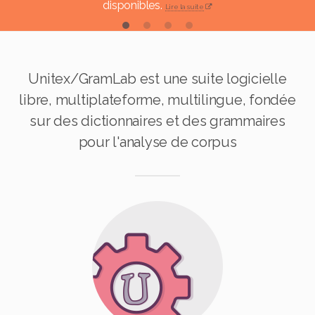
disponibles.
Lire la suite
Lire la suite
Lire la suite
Unitex/GramLab est une suite logicielle
libre
,
multiplateforme
,
multilingue
, fondée
sur des
dictionnaires
et des
grammaires
pour l'analyse de corpus