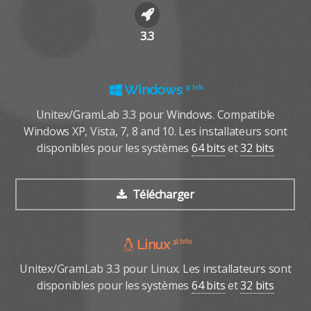
3.3
Windows
Windows
32 bits
32 bits
Unitex/GramLab 4.0alpha pour Windows. Compatible
Unitex/GramLab 3.3 pour Windows. Compatible
Windows XP, Vista, 7, 8 and 10. Les installateurs sont
Windows XP, Vista, 7, 8 and 10. Les installateurs sont
disponibles pour les systèmes
disponibles pour les systèmes
64 bits
64 bits
et
et
32 bits
32 bits
Télécharger
Télécharger
Linux
Linux
32 bits
32 bits
Unitex/GramLab 4.0alpha pour Linux. Les installateurs
Unitex/GramLab 3.3 pour Linux. Les installateurs sont
disponibles pour les systèmes
sont disponibles pour
64 bits
64 bits
et
32 bits
et
32 bits